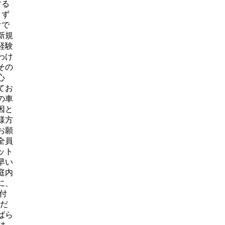
する
まず
けで
新規
経験
わけ
その
心
てお
の車
因と
様方
お願
全員
ット
早い
庭内
に、
付
ただ
ばら