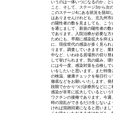
いうのは一体いつになるのか」と
こと、そして、ステージ3から次
このステージ4にある状況を脱却
はありませんけれども、北九州市
の陽性者の数を見ましても、こう
を通じまして、新規の陽性者の数
であります。入院治療が必要な方
ためにも、早期に感染拡大を抑え
に、現役世代の感染が多く見られ
ります。調査していきますと、業
中など、いわゆる居場所の切り替
して挙げられます。気の緩み、環
には今一度、感染対策を点検して
いをしたいと思います。また特徴
の検温、健康チェックを毎日行っ
徹底などをお願いいたします。発
段階でかかりつけ診療所などにご
感染が非常に拡大しているという
ワクチンの接種であります。今週
時の混乱ができるだけ生じないよう
ければ混雑回避になると思いまし