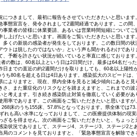
況につきまして、最初に報告をさせていただきたいと思います
急事態宣言を、発令されまして2週間経過であります。この間
の事業者の皆様に休業要請、あるいは営業時間短縮についてご
申し上げたいと思います。画面をご覧いただきたいと思います
、多くの新規の感染者が発生をしております。この数日間の状
アウトは脱したのではないか」という声も聞かれるわけであり
て、予断を許さない状況が続いていると率直に感じております
者の数は、60名以上という日は2日間だけ、最多は64名だっ
昨日までの直近の約2週間だけを取りましても、60名以上陽性
のうち80名を超える日は4日あります。感染拡大のスピードは、
県によりますと、現在、県内全体を見ると減少傾向にあると見
きさ、また重症化のリスクなどを踏まえますと、これまでの波
いと考えます。引き続き感染防止対策を徹底していく必要があ
使用率であります。この画面をご覧いただきたいと思いますが
68床のうち155床、57.8%となっております。県全体では73.
、いずれも高い水準になっておりまして、この医療提供体制の現実
わざるを得ません。次の画面をご覧いただきたいと、ちょっと
感染状況でありまして、ステージ4、ステージ3、ステージ2と
当局のコメントを見ておりますと、「緊急事態宣言を解除でき