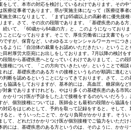
案をして、本市の対応を検討しているわけであります。その中
は医療従事者であります。県が実施主体になって（医療従事者
実施主体になりまして、「まずは65歳以上の高齢者に優先接種
ります。さて、その次の段階であります。「基礎疾患のある方
。続いて、「60歳から64歳の方」と、このようになっておりま
うことになっております。そこで、厚生労働省には文書でもっ
のですが、保育など、いわゆるエッセンシャルワーカーにつき
れるように「自治体の裁量をお認めいただきたい」ということ
た田村厚労大臣宛にお出しをしております。7月以降の検討を
の段階から基礎疾患へとなっていくわけでありまして、この段
先接種について、「この方向でいきたいが」ということで相談
よれば、基礎疾患のある方々の接種というものが順調に進むと
の判断を認めるということになってきております。さて、この
とも協議をしておりますが、基本的には、高血圧、糖尿病など
が対象でありますけれども、やはり多くの基礎疾患のある市民
、かかりつけ医が予診をした上で接種をするのがいいだろう」
すが、個別接種については、医師会とも最初の段階から協議を
の対応をはじめとして、予約を取って記録をすると。そして、1
設けると。そういったことで、かなり負荷がかかります。そうい
まして、どれだけかかりつけ医が個別接種でご協力をいただけ
本的には、基礎疾患のある方というのは、そのように、かかり