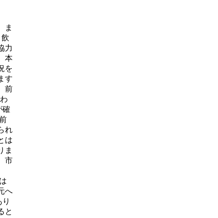
。ま
、飲
協力
。本
況を
ます
。前
たわ
が確
前
られ
とは
りま
、市
は
元へ
あり
ると