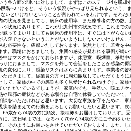
いう各方面の問いに対しまして、まずはこのステージ4を脱却
の段階へいけると、そういう状況がやっぱり見られるという、
しないといけないということが言われているわけです。それだ
内の状況を見ましても、病床の使用率、また療養者の方の数、
いう状況にあります。これが北九州市の状況です。これまでの
が減ってまいりましても病床の使用率は、すぐには下がらない
が入院できないということがないようにしないといけません。
込む必要性を、痛感いたしております。依然として、若者を中
ます。職場におきましても、集団の感染が疑われる事例が続い
務中はマスクをかけておられますが、休憩室、喫煙室、移動中
わりにおきまして、マスクを外して会話をしたことが感染の原
境の変化により、感染リスクはさらに高まります。事業者の皆
いただきまして、従業員の方々に周知徹底していただくように
として、家族の中での感染も多く見受けられるわけです。家族
ていただいているでしょうが、家庭内でも、手洗い、咳エチケ
熱や風邪の症状などがある場合は自宅で休養していただいて、
相談をいただければと思います。大切な家族を守るために、家
現状を踏まえての行動をよろしくお願いしたいと思います。次
、65歳から74歳の方に順次、接種券をお届けしております。受
に、29日頃までは、なるべく70から74歳の方にご予約をい
て、そのようにお願いをさせていただいております。また、し