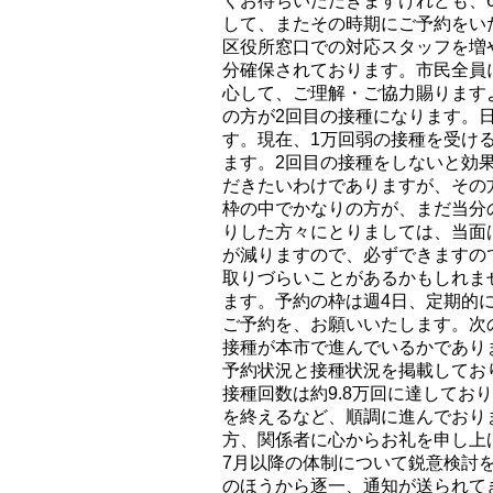
くお待ちいただきますけれども、
して、またその時期にご予約をい
区役所窓口での対応スタッフを増
分確保されております。市民全員
心して、ご理解・ご協力賜ります
の方が2回目の接種になります。
す。現在、1万回弱の接種を受け
ます。2回目の接種をしないと効
だきたいわけでありますが、その方
枠の中でかなりの方が、まだ当分
りした方々にとりましては、当面
が減りますので、必ずできますの
取りづらいことがあるかもしれま
ます。予約の枠は週4日、定期的
ご予約を、お願いいたします。次
接種が本市で進んでいるかであり
予約状況と接種状況を掲載しており
接種回数は約9.8万回に達してお
を終えるなど、順調に進んでおり
方、関係者に心からお礼を申し上
7月以降の体制について鋭意検討
のほうから逐一、通知が送られて