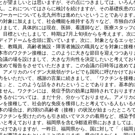
とが望ましいとは思いますが、その点につきましては、いろん
ん。これについてはさらに検討を続けますが、その基礎疾患の
ワーカーについても北九州市は進めたいということであります
の対象に加えまして、社会機能を維持する方々など、市独自の
りまして、具体的には現在、医師、看護師など、医療スタッフ
、目標といたしまして、時期は7月上旬頃からを考えます。次
ディアドームを念頭に置いています。次に、対象となるエッセ
士、教職員、高齢者施設・障害者施設の職員などを対象に接種
本市のワクチン接種は、このように大きな節目を迎えつつあり
会議の場を設けまして、大きな方向性を決定したいと考えてお
改めて報告をさせていただきます。この会議の日時等は改めて
、アメリカのバイデン大統領がテレビでも国民に呼びかけてお
力をいただいて、感謝の言葉に続きまして、「ワクチンを接種
よ」と、このような話をされたということであります。基本的
ません。ワクチンには、発症予防の効果は期待されております
きるかについては、まだ十分、分かっておりません。アメリカ
ンを接種して、社会的な免疫を獲得したと考えている人もいる
本の場合は、約3割の高齢者（接種）の状況が始まったところ
ワクチンを受けたのちも引き続いてマスクの着用など、感染予
いと考えております。福岡県を含む9都道府県におきましては
わけでありますが、一昨日、福岡県から、国に対して「（福岡