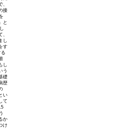
で、
の接
を
」と
し
て、
まし
をす
する
階
もし
いう
基礎
病歴
の
とい
して
5
う
るか
つけ