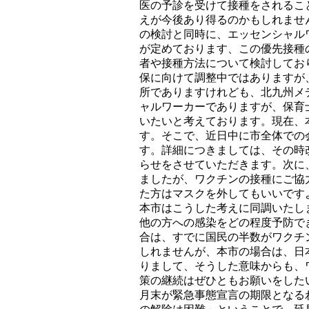
医の予診を受けて接種をされるこ
えが今後あり得るのかもしれませ
の検討と同時に、エッセンシャル
が定めております、この優先接種
者や接種方法について検討してお
保に向けて調整中ではありますが
所でありますけれども、北九州メ
ャルワーカーでありますが、保育
いたいと考えております。現在、
す。そこで、近日中に市全体での
す。詳細につきましては、その時
らせをさせていただきます。次に
ましたが、ワクチンの接種にご協
た方はマスクを外してもいいです
本市はこうした考えに同調いたし
他の方への感染をどの程度予防で
合は、すでに国民の半数がワクチ
しれませんが、本市の場合は、日
りまして、そうした意味からも、
策の継続はぜひともお願いをした
月末が緊急事態宣言の期限となる