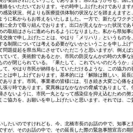
長が要請されたということであります。県のほうからも、国に
連絡をいただいております。その時申し上げたわけであります
の感染状況、何よりも医療提供体制の状況などを踏まえますと
ように私からもお答えをいたしました。一方で、新たなワクチ
種に全力で取り組んでおります。出口が見えなかった状況であ
めの取組はさらに進められるようになりました。私から県知事
見交換で申し上げたことは、やはり「メリハリ」というものを
する制限については考える必要がないかということを申し上げ
て問題提起を県当局にさせていただこうと思いますが、例えば
れていて、美術館であるとか、市民の防災なんかの時の大事な
ものが閉じられている。「果たして、これでいいのだろうか」
して、やはり市民が納得をしていただけるような、この協力の
ことは申し上げております。基本的には「解除は難しい、延長
であります。市民、事業者の皆様には、引き続き大変ご心痛を
ん張り時であります。変異株はなかなかの脅威でありまして、
帰さないように、市民一丸となって感染症を抑え込むための努
くご協力を、お願いを申し上げたいと思います。それでは、ご
いしたいのですけれども、今、北橋市長のお話の中で、知事と
ですが、そのお話の中で、その延長した際の緊急事態宣言の期