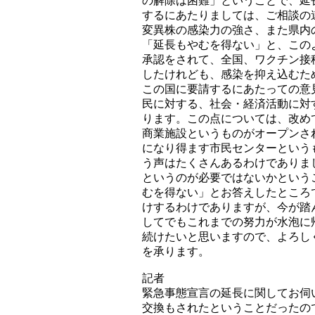
の解除は困難」ということで、延
するにあたりましては、ご相談の
変異株の感染力の強さ、また県内
「延長もやむを得ない」と、この
承認をされて、全国、ワクチン接
したけれども、感染を抑え込むた
この国に要請するにあたっての意
民に対する、社会・経済活動に対
ります。この点については、改め
商業施設というものがオープンさ
になり得ます市民センターという
う声はたくさんあるわけでありま
というのが必要ではないかという
むを得ない」とお答えしたところ
けするわけでありますが、今が踏
してでもこれまでの努力が水泡に
続けたいと思いますので、よろし
を承ります。
記者
緊急事態宣言の延長に関してお伺
交換もされたということだったの