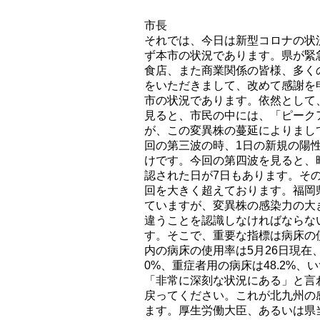
市長
それでは、今日は新型コロナの状
ず本市の状況であります。県が緊
食店、また商業関係の皆様、多く
をいただきまして、改めて感謝を
市の状況であります。依然として
見ると、市民の中には、「ピーク
が、この変異株の蔓延によりまし
回の第三波の時、1日の新規の陽性
けです。今回の第四波を見ると、
認された日が7日もあります。そ
回を大きく超えております。福岡
ていますが、変異株の感染力の大
違うことを認識しなければならな
す。そこで、重要な指標は病床の
内の病床の使用率は5月26日現在、2
0%、重症者用の病床は48.2%
「非常に深刻な状況にある」と言
戻ってください。これが北九州の
ます。厚生労働大臣、あるいは県