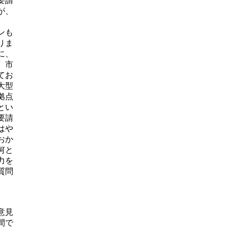
要請
が、
、
ンも
りま
に、
、市
てお
大型
拠点
とい
要請
はや
おか
何と
力を
質問
意見
間で