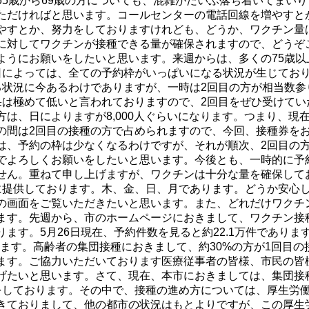
65歳から69歳の方についても、混雑がだいぶ落ち着いてまいり
ただければと思います。コールセンターの電話回線を増やすと
やすとか、努力をしておりますけれども、どうか、ワクチン量
に対してワクチンが接種できる量が確保されますので、どうぞ
ようにお願いをしたいと思います。来週からは、多くの75歳以
日によっては、全ての予約枠がいっぱいになる状況が生じてお
る状況に今あるわけでありますが、一時は2回目の方が相当数参
果は極めて低いと言われておりますので、2回目をぜひ受けてい
は、日によりますが8,000人ぐらいになります。つまり、現
の間は2回目の接種の方で占められますので、今回、接種券を
は、予約の枠は少なくなるわけですが、それが順次、2回目の
でよろしくお願いをしたいと思います。今後とも、一時的に予
せん。重ねて申し上げますが、ワクチンは十分な量を確保して
に提供しております。木、金、日、月であります。どうか安心
の画面をご覧いただきたいと思います。また、どれだけワクチ
ます。先週から、市のホームページにおきまして、ワクチン接
ます。5月26日現在、予約件数を見ると約22.1万件でありま
ります。高齢者の集団接種におきまして、約30%の方が1回目の
ます。ご協力いただいております医療従事者の皆様、市民の皆
げたいと思います。さて、現在、本市におきましては、集団接
をしております。その中で、接種の進め方については、厚生労
きておりまして、他の都市の状況はもとよりですが、この厚生