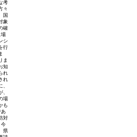
な考
方々
。国
対象
の確
に場
ンシ
を行
ま
りま
お知
られ
され
に、
が、
の場
かも
であ
防対
、今
）県