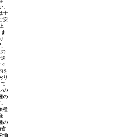
ま
か、
は十
ご安
上
りま
り
た
在の
お送
方々
約を
おり
して
ンの
種の
す。
接種
様
種の
働省
労働