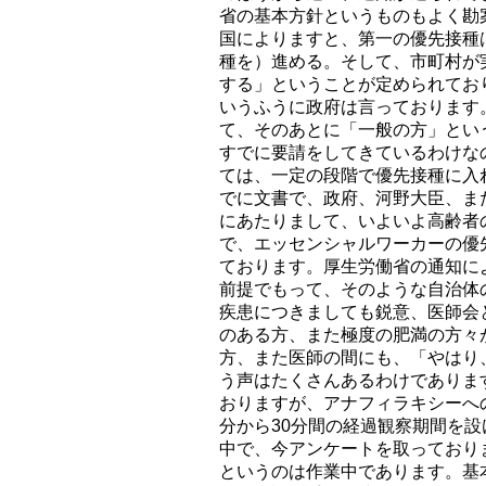
省の基本方針というものもよく勘
国によりますと、第一の優先接種
種を）進める。そして、市町村が
する」ということが定められてお
いうふうに政府は言っております
て、そのあとに「一般の方」とい
すでに要請をしてきているわけな
ては、一定の段階で優先接種に入
でに文書で、政府、河野大臣、ま
にあたりまして、いよいよ高齢者
で、エッセンシャルワーカーの優
ております。厚生労働省の通知に
前提でもって、そのような自治体
疾患につきましても鋭意、医師会
のある方、また極度の肥満の方々
方、また医師の間にも、「やはり
う声はたくさんあるわけでありま
おりますが、アナフィラキシーへ
分から30分間の経過観察期間を
中で、今アンケートを取っており
というのは作業中であります。基