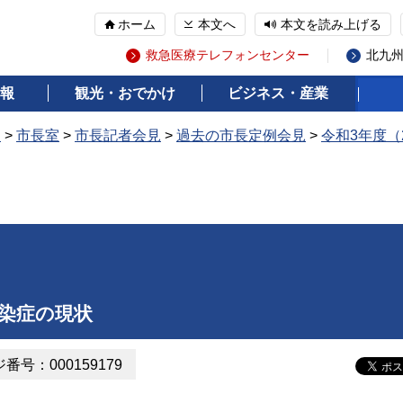
ホーム
本文へ
本文を読み上げる
救急医療テレフォンセンター
北九
報
観光・おでかけ
ビジネス・産業
報
>
市長室
>
市長記者会見
>
過去の市長定例会見
>
令和3年度（
染症の現状
番号：000159179