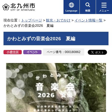
Language
検索
メニュー
現在位置：
トップページ
>
観光・おでかけ
>
イベント情報一覧
>
かわとみずの音楽会2026 夏編
かわとみずの音楽会2026 夏編
ページ番号：000180862