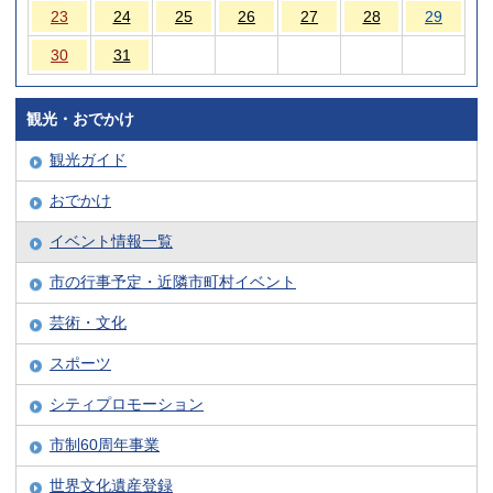
23
24
25
26
27
28
29
30
31
観光・おでかけ
観光ガイド
おでかけ
イベント情報一覧
市の行事予定・近隣市町村イベント
芸術・文化
スポーツ
シティプロモーション
市制60周年事業
世界文化遺産登録