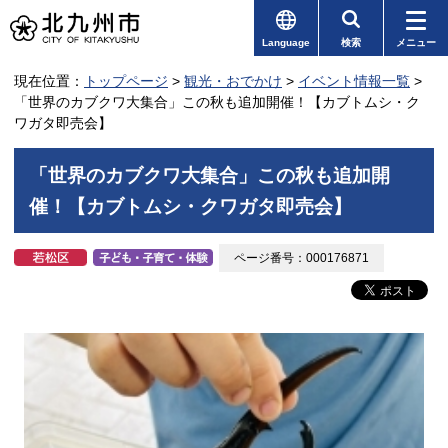
Language
検索
メニュー
現在位置：
トップページ
>
観光・おでかけ
>
イベント情報一覧
>
「世界のカブクワ大集合」この秋も追加開催！【カブトムシ・ク
ワガタ即売会】
「世界のカブクワ大集合」この秋も追加開
催！【カブトムシ・クワガタ即売会】
ページ番号：000176871