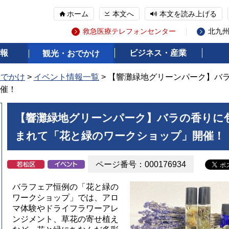
ホーム
本文へ
本文を読み上げる
救急医療テレフォンセンター
北九
報
ビジネス・産業
観光・おでかけ
おでかけ
>
イベント情報一覧
> 【響灘緑地グリーンパーク】バ
催！
【響灘緑地グリーンパーク】バラの香りに
まれて「花と緑のワークショップ」開催！
ページ番号：000176934
バラフェア恒例の「花と緑の
ワークショップ」では、アロ
マ体験やドライフラワーアレ
ンジメント、草花の寄せ植え