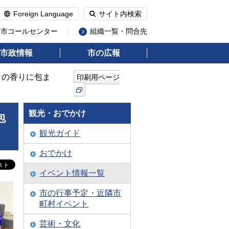
Foreign Language
サイト内検索
州市コールセンター
組織一覧・問合先
市政情報
市の広報
ラの香りに包ま
印刷用ページ
観光・おでかけ
包
観光ガイド
おでかけ
イベント情報一覧
市の行事予定・近隣市
町村イベント
芸術・文化