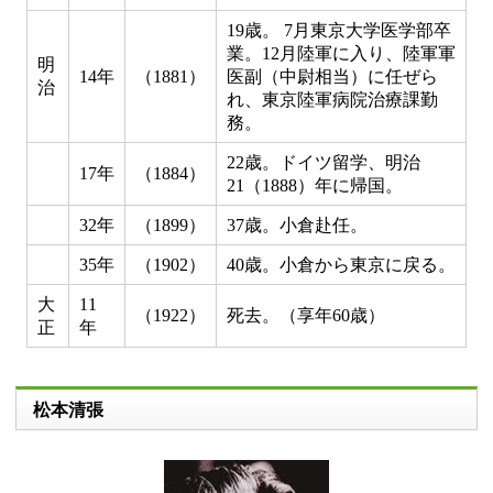
19歳。 7月東京大学医学部卒
業。12月陸軍に入り、陸軍軍
明
14年
（1881）
医副（中尉相当）に任ぜら
治
れ、東京陸軍病院治療課勤
務。
22歳。ドイツ留学、明治
17年
（1884）
21（1888）年に帰国。
32年
（1899）
37歳。小倉赴任。
35年
（1902）
40歳。小倉から東京に戻る。
大
11
（1922）
死去。（享年60歳）
正
年
松本清張