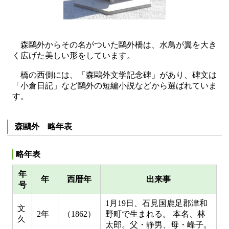
森鷗外からその名がついた鷗外橋は、水鳥が翼を大き
く広げた美しい形をしています。
橋の西側には、「森鷗外文学記念碑」があり、碑文は
「小倉日記」など鷗外の短編小説などから選ばれていま
す。
森鷗外 略年表
略年表
年
年
西暦年
出来事
号
1月19日、石見国鹿足郡津和
文
2年
（1862）
野町で生まれる。 本名、林
久
太郎。父・静男、母・峰子。