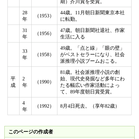
期）芥川賞を受賞。
28
44歳。11月朝日新聞東京本社
（1953）
年
に転勤。
31
47歳。朝日新聞社退社、作家
（1956）
年
生活に入る
49歳。「点と線」「眼の壁」
33
（1958）
がベストセラーになり、社会
年
派推理小説ブームおこる。
81歳。社会派推理小説の創
平
2
始、現代史発掘など多年にわ
（1990）
成
年
たる幅広い作家活動によっ
て、89年度朝日賞受賞。
4
（1992）
8月4日死去。（享年82歳）
年
このページの作成者