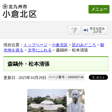
メニュー
ヘル
本文を読み
プ
上げる
現在位置：
トップページ
>
小倉北区
>
区のみどころ
>
観
光地を巡る
>
文学にふれる
> 森鷗外・松本清張
森鷗外・松本清張
更新日 : 2025年10月29日
ページ番号：000009746