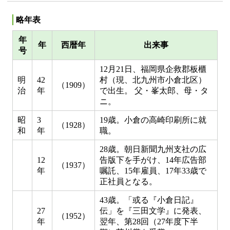
略年表
年
年
西暦年
出来事
号
12月21日、福岡県企救郡板櫃
明
42
村（現、北九州市小倉北区）
（1909）
治
年
で出生。 父・峯太郎、母・タ
ニ。
昭
3
19歳。小倉の高崎印刷所に就
（1928）
和
年
職。
28歳。朝日新聞九州支社の広
12
告版下を手がけ、14年広告部
（1937）
年
嘱託、15年雇員、17年33歳で
正社員となる。
43歳。「或る『小倉日記』
27
伝」を『三田文学』に発表、
（1952）
年
翌年、第28回（27年度下半