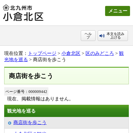
メニュー
ヘル
本文を読み
プ
上げる
現在位置：
トップページ
>
小倉北区
>
区のみどころ
>
観
光地を巡る
> 商店街を歩こう
商店街を歩こう
ページ番号：000009442
現在、掲載情報はありません。
観光地を巡る
商店街を歩こう