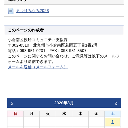
まつりみなみ2026
このページの作成者
小倉南区役所コミュニティ支援課
〒802-8510 北九州市小倉南区若園五丁目1番2号
電話：093-951-0201 FAX：093-951-5507
このページに関するお問い合わせ、ご意見等は以下のメールフ
ォームより送信できます。
メールを送信（メールフォーム）
2026年8月
<
>
日
月
火
水
木
金
土
1