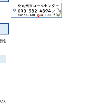
習推
入水