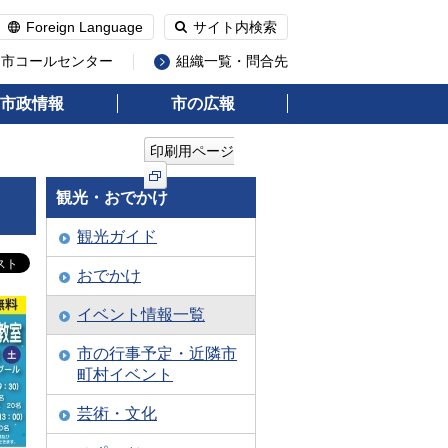
Foreign Language
サイト内検索
州市コールセンター
組織一覧・問合先
市政情報
市の広報
印刷用ページ
観光・おでかけ
観光ガイド
おでかけ
イベント情報一覧
市の行事予定・近隣市
町村イベント
芸術・文化