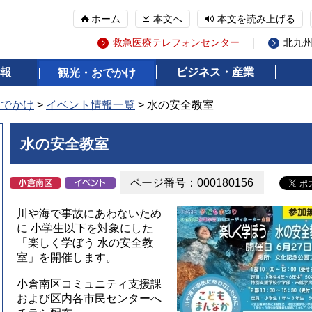
ホーム
本文へ
本文を読み上げる
救急医療テレフォンセンター
北九
報
ビジネス・産業
観光・おでかけ
おでかけ
>
イベント情報一覧
> 水の安全教室
水の安全教室
ページ番号：000180156
川や海で事故にあわないため
に 小学生以下を対象にした
「楽しく学ぼう 水の安全教
室」を開催します。
小倉南区コミュニティ支援課
および区内各市民センターへ