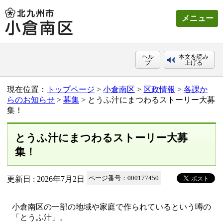
メニュー
ヘル
本文を読み
プ
上げる
現在位置：
トップページ
>
小倉南区
>
区政情報
>
各課か
らのお知らせ
>
募集
> とうふ汁にまつわるストーリー大募
集！
とうふ汁にまつわるストーリー大募
集！
更新日 : 2026年7月2日
ページ番号：000177450
小倉南区の一部の地域や家庭で作られているという噂の
「とうふ汁」。