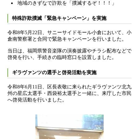
地域のきずなで詐欺を「撲滅するぞ！！！」
特殊詐欺撲滅「緊急キャンペーン」を実施
令和8年5月22日、サニーサイドモール小倉において、小
倉南警察署と合同で緊急キャンペーンを行いました。
当日は、福岡県警音楽隊の演奏披露やチラシ配布などで
啓発を行い、手続きの臨時窓口を設置しました。
ギラヴァンツの選手と啓発活動を実施
令和8年6月11日、区長表敬に来られたギラヴァンツ北九
州の星広太選手・西袋裕太選手と一緒に、来庁した市民
へ啓発活動を行いました。