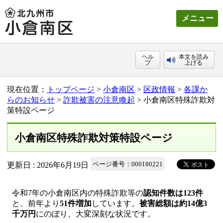
メニュー
ヘル
本文を読み
プ
上げる
現在位置：
トップページ
>
小倉南区
>
区政情報
>
各課か
らのお知らせ
>
詐欺被害の注意喚起
> 小倉南区特殊詐欺対
策特設ページ
小倉南区特殊詐欺対策特設ページ
更新日 : 2026年6月19日
ページ番号：000180221
令和7年の小倉南区内の特殊詐欺等の
認知件数は123件
と、前年より
51件増加
しています。
被害総額は約14億3
千万円
にのぼり、大変深刻な状況です。