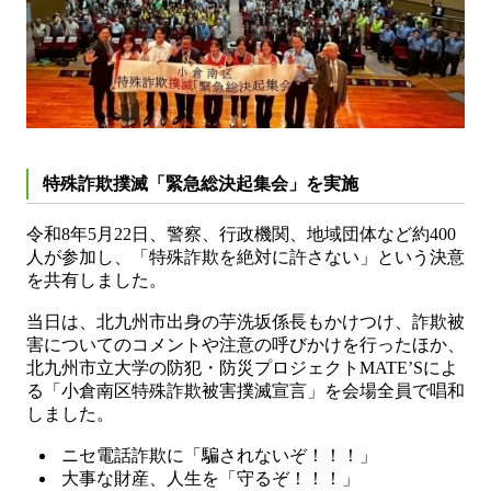
特殊詐欺撲滅「緊急総決起集会」を実施
令和8年5月22日、警察、行政機関、地域団体など約400
人が参加し、「特殊詐欺を絶対に許さない」という決意
を共有しました。
当日は、北九州市出身の芋洗坂係長もかけつけ、詐欺被
害についてのコメントや注意の呼びかけを行ったほか、
北九州市立大学の防犯・防災プロジェクトMATE’Sによ
る「小倉南区特殊詐欺被害撲滅宣言」を会場全員で唱和
しました。
ニセ電話詐欺に「騙されないぞ！！！」
大事な財産、人生を「守るぞ！！！」