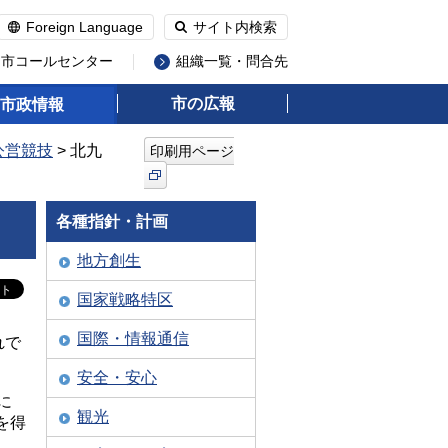
Foreign Language
サイト内検索
州市コールセンター
組織一覧・問合先
市の広報
市政情報
公営競技
> 北九
印刷用ページ
各種指針・計画
地方創生
国家戦略特区
国際・情報通信
れで
安全・安心
に
観光
を得