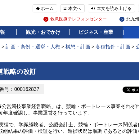
ホーム
本文へ
本文を読み上げる
救急医療テレフォンセンター
北九
報
観光・おでかけ
ビジネス・産業
報
>
計画・条例・選挙・人権
>
構想・計画
>
各種指針・計画
>
営戦略の改訂
号：000162837
州市公営競技事業経営戦略」は、競輪・ボートレース事業それぞ
毎年度確認し、事業運営を行っています。
の実績で、学識経験者、公認会計士、競輪・ボートレース関係者
取組結果の評価・検証を行い、進捗状況は順調であるとの評価