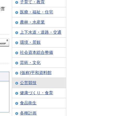
子育て・教育
経営
医療・福祉・住宅
農林・水産業
上下水道・道路・交通
環境・景観
社会資本総合整備
芸術・文化
(仮称)平和資料館
公営競技
健康づくり・食育
食品衛生
各種計画