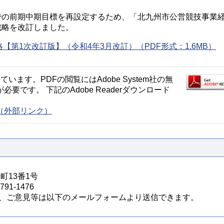
での前期中期目標を再設定するため、「北九州市公営競技事業
戦略を改訂しました。
第1次改訂版】（令和4年3月改訂）（PDF形式：1.6MB）
ます。PDFの閲覧にはAdobe System社の無
が必要です。 下記のAdobe Readerダウンロード
ージ（外部リンク）
町13番1号
91-1476
、ご意見等は以下のメールフォームより送信できます。