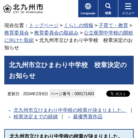
Language
検索
メニュー
現在位置：
トップページ
>
くらしの情報
>
子育て・教育
>
教育委員会
>
教育委員会の取組み
>
公立夜間中学校の開校
に向けた取組
> 北九州市立ひまわり中学校 校章決定のお
知らせ
北九州市立ひまわり中学校 校章決定の
お知らせ
更新日 : 2024年2月6日
ページ番号：000171493
北九州市立ひまわり中学校の校章が決まりました。
校章決定までの経緯
最優秀賞作品
北九州市立ひまわり中学校の校章が決まりました。