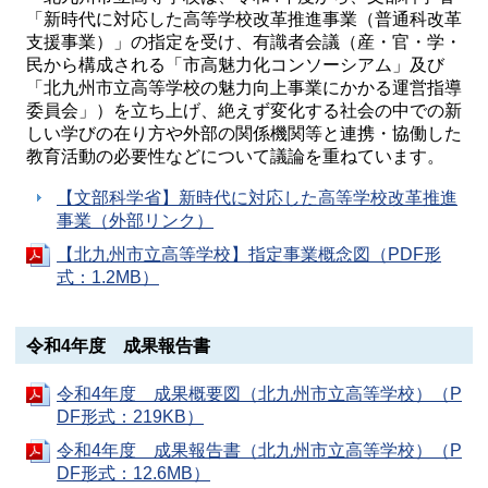
「新時代に対応した高等学校改革推進事業（普通科改革
支援事業）」の指定を受け、有識者会議（産・官・学・
民から構成される「市高魅力化コンソーシアム」及び
「北九州市立高等学校の魅力向上事業にかかる運営指導
委員会」）を立ち上げ、絶えず変化する社会の中での新
しい学びの在り方や外部の関係機関等と連携・協働した
教育活動の必要性などについて議論を重ねています。
【文部科学省】新時代に対応した高等学校改革推進
事業（外部リンク）
【北九州市立高等学校】指定事業概念図（PDF形
式：1.2MB）
令和4年度 成果報告書
令和4年度 成果概要図（北九州市立高等学校）（P
DF形式：219KB）
令和4年度 成果報告書（北九州市立高等学校）（P
DF形式：12.6MB）