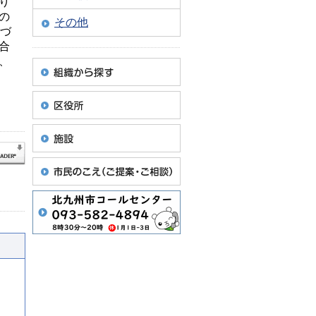
り
の
その他
基づ
合
、