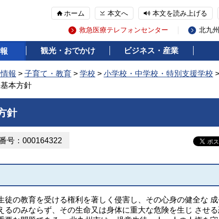
ホーム
本文へ
本文を読み上げる
救急医療テレフォンセンター
北九
観光・おでかけ
ビジネス・産業
報
の情報
>
子育て・教育
>
学校
>
小学校・中学校・特別支援学校
止基本方針
方針
号：000164322
徒の教育を受ける権利を著しく侵害し、その心身の健全な 成
えるのみならず、その生命又は身体に重大な危険を生じ させる