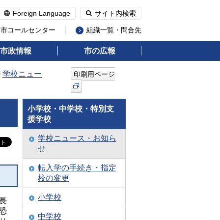
Foreign Language
サイト内検索
州市コールセンター
組織一覧・問合先
市政情報
市の広報
>
学校ニュー
印刷用ページ
小学校・中学校・特別支
援学校
学校ニュース・お知ら
せ
転入学の手続き・指定
校の変更
小学校
長
恐
中学校