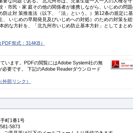
重要な問題である。 北九州市は、児童生徒一人一人の人権を守
校・市民・家 庭その他の関係者が連携しながら、いじめの問題
め防止対 策推進法（以下、「法」という。）第12条の規定に
止、 いじめの早期発見及びいじめへの対処）のための対策を総
 本的な方針を、「北九州市いじめ防止基本方針」としてまとめ
DF形式：314KB）
ます。PDFの閲覧にはAdobe System社の無
が必要です。 下記のAdobe Readerダウンロード
ージ（外部リンク）
大手町1番1号
81-5873
、ご意見等は以下のメールフォームより送信できます。