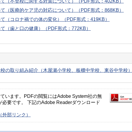
て（不登校に関する対策について）（PDF形式：402KB）
て（医療的ケア児の対応について）（PDF形式：868KB）
て（コロナ禍での体の変化）（PDF形式：419KB）
て（歯と口の健康）（PDF形式：772KB）
学校の取り組み紹介（木屋瀬小学校、板櫃中学校、東谷中学校
ます。PDFの閲覧にはAdobe System社の無
が必要です。 下記のAdobe Readerダウンロード
ージ（外部リンク）