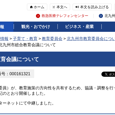
ホーム
本文へ
本文を読み上げる
救急医療テレフォンセンター
北九
観光・おでかけ
ビジネス・産業
報
の情報
>
子育て・教育
>
教育委員会
>
北九州市教育委員会につ
度北九州市総合教育会議について
教育会議について
：000161321
委員）が、教育施策の方向性を共有するため、協議・調整を行
記のとおり開催しました。
ターネットにて中継しました。