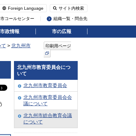
Foreign Language
サイト内検索
州市コールセンター
組織一覧・問合先
市政情報
市の広報
いて
>
北九州市
印刷用ページ
北九州市教育委員会につ
いて
北九州市教育委員会
北九州市教育委員会会
議について
う
北九州市総合教育会議
について