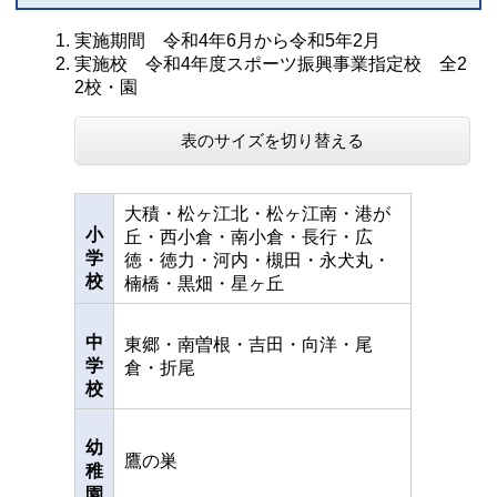
実施期間 令和4年6月から令和5年2月
実施校 令和4年度スポーツ振興事業指定校 全2
2校・園
表のサイズを切り替える
大積・松ヶ江北・松ヶ江南・港が
小
丘・西小倉・南小倉・長行・広
学
徳・徳力・河内・槻田・永犬丸・
校
楠橋・黒畑・星ヶ丘
中
東郷・南曽根・吉田・向洋・尾
学
倉・折尾
校
幼
鷹の巣
稚
園