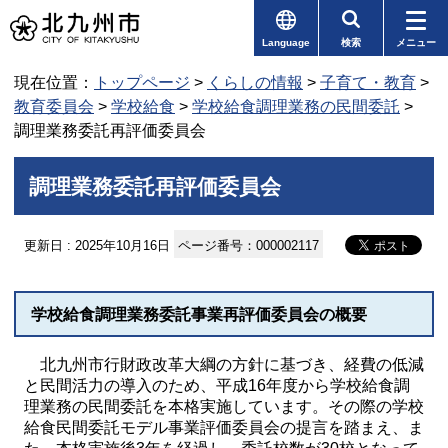
Language
検索
メニュー
現在位置：
トップページ
>
くらしの情報
>
子育て・教育
>
教育委員会
>
学校給食
>
学校給食調理業務の民間委託
>
調理業務委託再評価委員会
調理業務委託再評価委員会
更新日 : 2025年10月16日
ページ番号：000002117
学校給食調理業務委託事業再評価委員会の概要
北九州市行財政改革大綱の方針に基づき、経費の低減
と民間活力の導入のため、平成16年度から学校給食調
理業務の民間委託を本格実施しています。その際の学校
給食民間委託モデル事業評価委員会の提言を踏まえ、ま