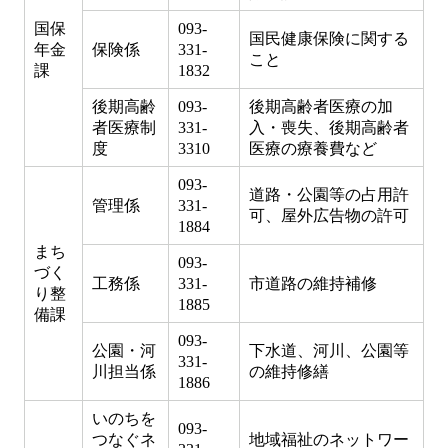
国保
093-
国民健康保険に関する
年金
保険係
331-
こと
課
1832
後期高齢
093-
後期高齢者医療の加
者医療制
331-
入・喪失、後期高齢者
度
3310
医療の療養費など
093-
道路・公園等の占用許
管理係
331-
可、屋外広告物の許可
1884
まち
093-
づく
工務係
331-
市道路の維持補修
り整
1885
備課
093-
公園・河
下水道、河川、公園等
331-
川担当係
の維持修繕
1886
いのちを
093-
つなぐネ
地域福祉のネットワー