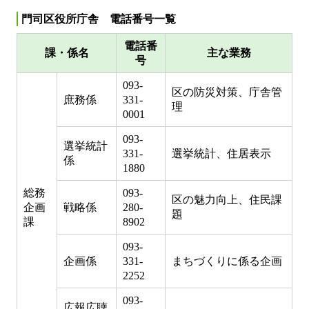
門司区役所庁舎 電話番号一覧
電話番
課・係名
主な業務
号
093-
区の防災対策、庁舎管
庶務係
331-
理
0001
093-
選挙統計
331-
選挙統計、住居表示
係
1880
総務
093-
区の魅力向上、住民課
企画
戦略係
280-
題
課
8902
093-
企画係
331-
まちづくりに係る企画
2252
093-
広報広聴