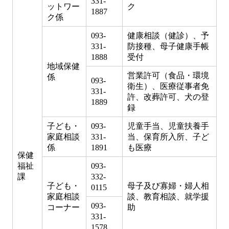
331-
ットワー
ク
1887
ク係
093-
健康相談（健診）、予
331-
防接種、母子健康手帳
1888
受付
地域保健
営業許可（食品・環境
係
093-
衛生）、医療従事者免
331-
許、改葬許可、犬の登
1889
録
子ども・
093-
児童手当、児童扶養手
家庭相談
331-
当、保育所入所、子ど
係
1891
も医療
保健
福祉
093-
課
332-
子ども・
母子及び寡婦・婦人相
0115
家庭相談
談、教育相談、就学援
093-
コーナー
助
331-
1578