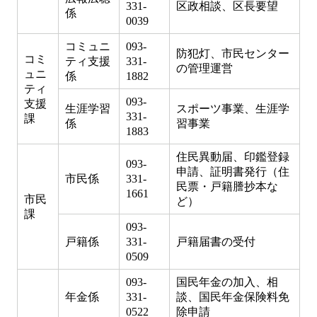
331-
区政相談、区長要望
係
0039
コミュニ
093-
防犯灯、市民センター
コミ
ティ支援
331-
の管理運営
ュニ
係
1882
ティ
093-
支援
生涯学習
スポーツ事業、生涯学
331-
課
係
習事業
1883
住民異動届、印鑑登録
093-
申請、証明書発行（住
市民係
331-
民票・戸籍謄抄本な
1661
市民
ど）
課
093-
戸籍係
331-
戸籍届書の受付
0509
093-
国民年金の加入、相
年金係
331-
談、国民年金保険料免
0522
除申請