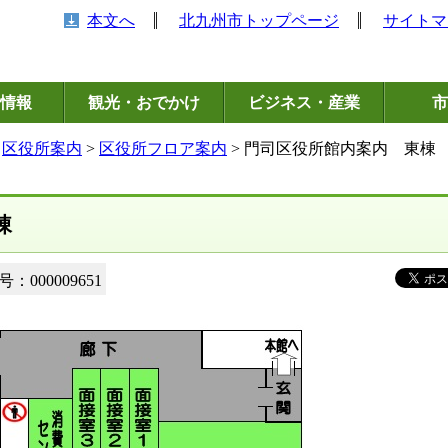
本文へ
北九州市トップページ
サイトマ
情報
観光・おでかけ
ビジネス・産業
市
>
区役所案内
>
区役所フロア案内
> 門司区役所館内案内 東棟
棟
：000009651