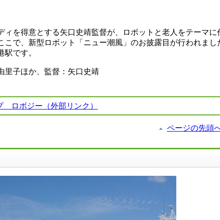
ディを得意とする矢口史靖監督が、ロボットと老人をテーマに
ここで、新型ロボット「ニュー潮風」のお披露目が行われまし
港駅です。
由里子ほか、監督：矢口史靖
プ ロボジー（外部リンク）
ページの先頭