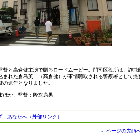
監督と高倉健主演で贈るロードムービー。門司区役所は、詐欺
込まれた倉島英二（高倉健）が事情聴取される警察署として撮
健の遺作となりました。
市ほか、監督：降旗康男
プ あなたへ（外部リンク）
ページの先頭