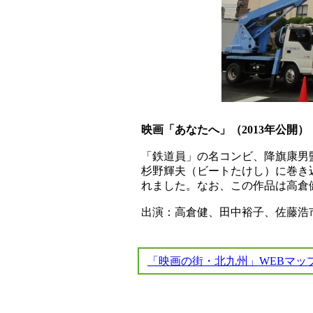
映画「あなたへ」（2013年公開）
「鉄道員」の名コンビ、降旗康男
杉野輝夫（ビートたけし）に巻き
れました。なお、この作品は高倉
出演：高倉健、田中裕子、佐藤浩
「映画の街・北九州」WEBマッ