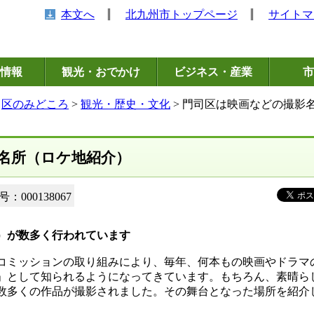
本文へ
北九州市トップページ
サイトマ
情報
観光・おでかけ
ビジネス・産業
市
>
区のみどころ
>
観光・歴史・文化
> 門司区は映画などの撮影
名所（ロケ地紹介）
：000138067
）が数多く行われています
コミッションの取り組みにより、毎年、何本もの映画やドラマ
」として知られるようになってきています。もちろん、素晴ら
数多くの作品が撮影されました。その舞台となった場所を紹介