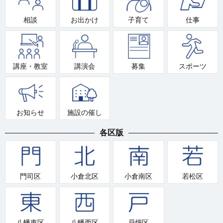
相談
お出かけ
子育て
仕事
講座・教室
講演会
募集
スポーツ
お知らせ
施設の催し
各区版
門司区
小倉北区
小倉南区
若松区
八幡東区
八幡西区
戸畑区