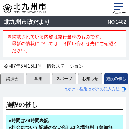
メニュー
北九州市政だより
NO.1482
※掲載されている内容は発行当時のものです。
最新の情報については、各問い合わせ先にご確認く
ださい。
令和7年5月15日号 情報ステーション
講演会
募集
スポーツ
お知らせ
施設の催し
はがき・往復はがきの記入方法
施設の催し
●時間は24時間表記
●料金について記載のない催しは入場無料（参加無