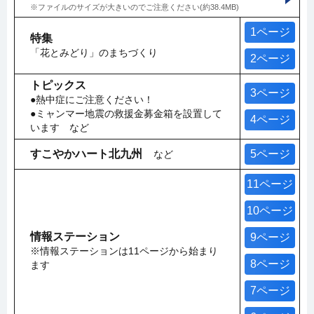
※ファイルのサイズが大きいのでご注意ください(約38.4MB)
1ページ
特集
「花とみどり」のまちづくり
2ページ
トピックス
3ページ
●熱中症にご注意ください！
●ミャンマー地震の救援金募金箱を設置して
4ページ
います など
すこやかハート北九州
5ページ
など
11ページ
10ページ
情報ステーション
9ページ
※情報ステーションは11ページから始まり
8ページ
ます
7ページ