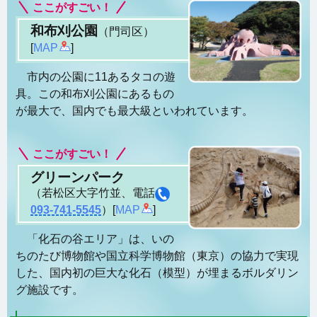
ここがすごい！
和布刈公園
（門司区）
[
MAP
]
市内の公園に11あるタコの遊
具。この和布刈公園にあるもの
が最大で、国内でも最大級といわれています。
ここがすごい！
グリーンパーク
（若松区大字竹並、電話
093-741-5545
）[
MAP
]
「化石の谷エリア」は、いの
ちのたび博物館や国立科学博物館（東京）の協力で実現
した、国内初の巨大な化石（模型）が埋まるボルダリン
グ施設です。