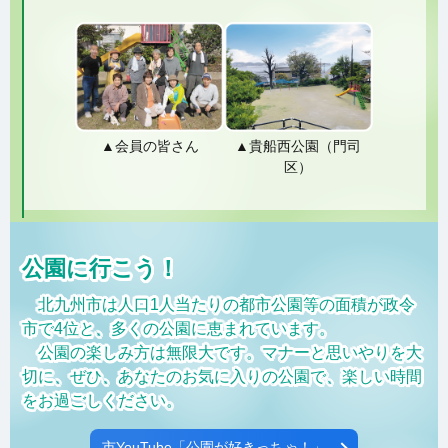
▲会員の皆さん
▲貴船西公園（門司
区）
公園に行こう！
北九州市は人口1人当たりの都市公園等の面積が政令
市で4位と、多くの公園に恵まれています。
公園の楽しみ方は無限大です。マナーと思いやりを大
切に、ぜひ、あなたのお気に入りの公園で、楽しい時間
をお過ごしください。
市YouTube「公園が好きっちゃ！」