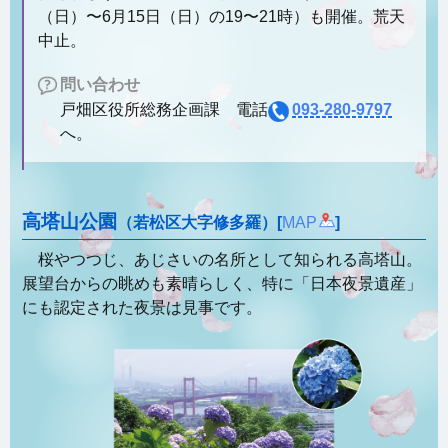
（日）〜6月15日（日）の19〜21時）も開催。荒天
中止。
問い合わせ
戸畑区役所総務企画課 電話
093-280-9797
へ。
高塔山公園
（若松区大字修多羅）[
MAP
]
桜やつつじ、あじさいの名所として知られる高塔山。
展望台からの眺めも素晴らしく、特に「日本夜景遺産」
にも認定された夜景は見事です。