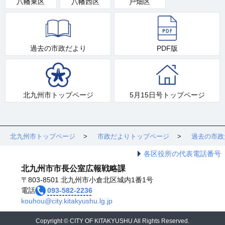
八幡東区
八幡西区
戸畑区
過去の市政だより
PDF版
北九州市トップページ
5月15日号トップページ
北九州市トップページ
市政だよりトップページ
過去の市政
各区役所の代表電話番号
北九州市市長公室広報戦略課
〒803-8501 北九州市小倉北区城内1番1号
電話
093-582-2236
kouhou@city.kitakyushu.lg.jp
Copyright © CITY OF KITAKYUSHU All Rights Reserved.