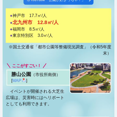
●
神戸市 17.7㎡/人
北九州市 12.8㎡/人
●
●
福岡市 8.5㎡/人
●
東京特別区 3.0㎡/人
※国土交通省「都市公園等整備現況調査」（令和5年度
末）
ここがすごい！
勝山公園
（市役所南側）
[
MAP
]
イベントが開催される大芝生
広場は、災害時にはヘリポート
としても利用できます。