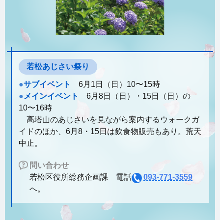
若松あじさい祭り
●
サブイベント
6月1日（日）10〜15時
●
メインイベント
6月8日（日）・15日（日）の
10〜16時
高塔山のあじさいを見ながら案内するウォークガ
イドのほか、6月8・15日は飲食物販売もあり。荒天
中止。
問い合わせ
若松区役所総務企画課 電話
093-771-3559
へ。