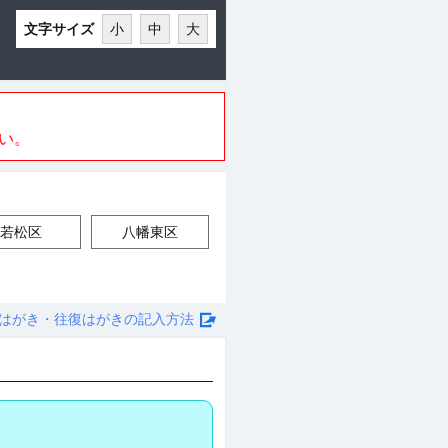
文字サイズ
小
中
大
い。
若松区
八幡東区
はがき・往復はがきの記入方法