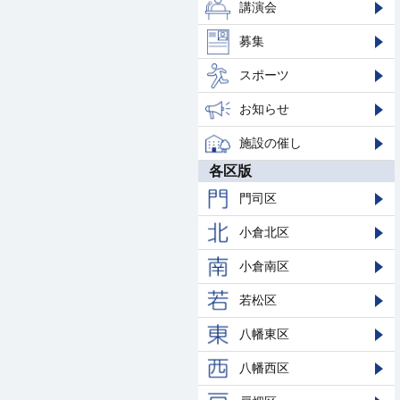
講演会
募集
スポーツ
お知らせ
施設の催し
各区版
門司区
小倉北区
小倉南区
若松区
八幡東区
八幡西区