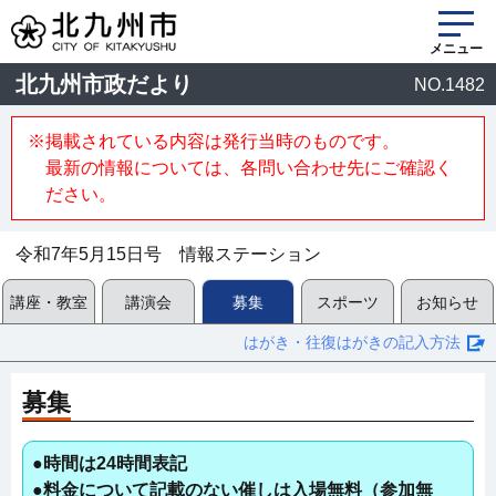
メニュー
北九州市政だより
NO.1482
※掲載されている内容は発行当時のものです。
最新の情報については、各問い合わせ先にご確認く
ださい。
令和7年5月15日号 情報ステーション
講座・教室
講演会
募集
スポーツ
お知らせ
はがき・往復はがきの記入方法
募集
●時間は24時間表記
●料金について記載のない催しは入場無料（参加無