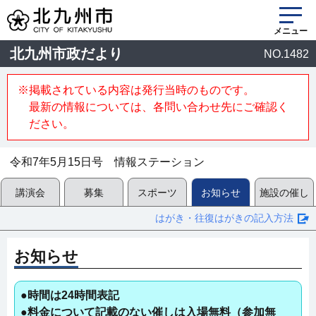
メニュー
北九州市政だより
NO.1482
※掲載されている内容は発行当時のものです。
最新の情報については、各問い合わせ先にご確認く
ださい。
令和7年5月15日号 情報ステーション
講演会
募集
スポーツ
お知らせ
施設の催し
はがき・往復はがきの記入方法
お知らせ
●時間は24時間表記
●料金について記載のない催しは入場無料（参加無