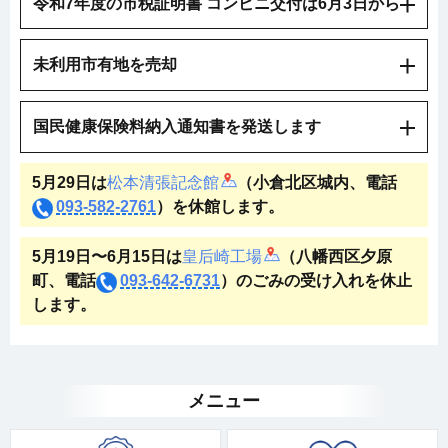
令和7年度の市税証明書 コンビニ交付は6月3日から
未利用市有地を売却
国民健康保険料納入通知書を発送します
5月29日は
松本清張記念館
（小倉北区城内、電話
093-582-2761
）を休館します。
5月19日〜6月15日は
皇后崎工場
（八幡西区夕原
町、電話
093-642-6731
）のごみの受け入れを休止
します。
メニュー