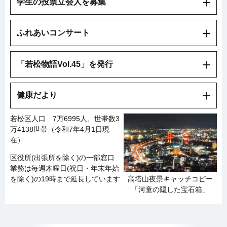
学生の投票立会人を募集
ふれあいコンサート
「若松物語Vol.45」を発行
健康だより
若松区人口 7万6995人、世帯数3
万4138世帯（令和7年4月1日現
在）
区役所(出張所を除く)の一部窓口
業務は毎週木曜日(祝日・年末年始
高塔山夜景キャッチコピー
を除く)の19時まで延長しています
「河童の隠した宝石箱」