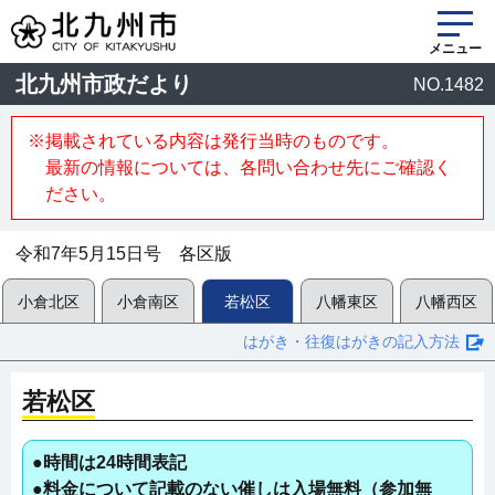
メニュー
北九州市政だより
NO.1482
※掲載されている内容は発行当時のものです。
最新の情報については、各問い合わせ先にご確認く
ださい。
令和7年5月15日号 各区版
小倉北区
小倉南区
若松区
八幡東区
八幡西区
はがき・往復はがきの記入方法
若松区
●時間は24時間表記
●料金について記載のない催しは入場無料（参加無