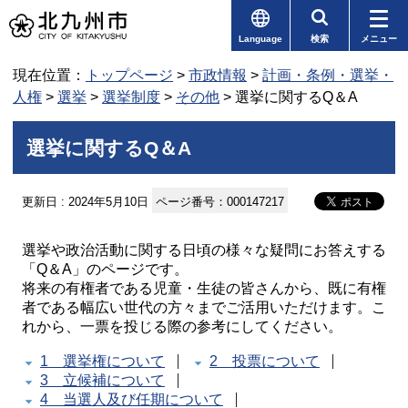
Language
検索
メニュー
現在位置：
トップページ
>
市政情報
>
計画・条例・選挙・
人権
>
選挙
>
選挙制度
>
その他
> 選挙に関するQ＆A
選挙に関するQ＆A
更新日 : 2024年5月10日
ページ番号：000147217
選挙や政治活動に関する日頃の様々な疑問にお答えする
「Q＆A」のページです。
将来の有権者である児童・生徒の皆さんから、既に有権
者である幅広い世代の方々までご活用いただけます。こ
れから、一票を投じる際の参考にしてください。
1 選挙権について
2 投票について
3 立候補について
4 当選人及び任期について