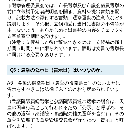
市選挙管理委員会では、市長選挙及び市議会議員選挙の
前に立候補予定者説明会を開き、資料や提出書類を配
り、記載方法や添付する書類、選挙運動の注意点などを
説明します。その後、立候補受付当日に書類の不備等が
生じないよう、あらかじめ提出書類の内容をチェックす
る事前審査期間を設けます。
（注意：立候補した後に辞退できるのは、立候補の届出
期間（時間）中に限られています。辞退は文書で選挙長
に届け出る必要があります。）
Q6：選挙の公示日（告示日）はいつなのか。
A6：各種の選挙期日（選挙の投開票日）の公示または
告示をすべき日は法律で以下のとおり定められていま
す。
（衆議院議員総選挙と参議院議員通常選挙の場合は、天
皇の国事行為として行われるため「公示」と呼ばれ、そ
の他の選挙（衆議院・参議院の補欠選挙を含む）はその
選挙を管理する選挙管理委員会が行うため「告示」と呼
ばれます。）