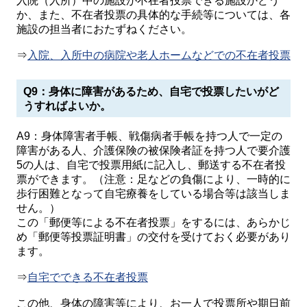
入院（入所）中の施設が不在者投票できる施設かどう
か、また、不在者投票の具体的な手続等については、各
施設の担当者におたずねください。
⇒
入院、入所中の病院や老人ホームなどでの不在者投票
Q9：身体に障害があるため、自宅で投票したいがど
うすればよいか。
A9：身体障害者手帳、戦傷病者手帳を持つ人で一定の
障害がある人、介護保険の被保険者証を持つ人で要介護
5の人は、自宅で投票用紙に記入し、郵送する不在者投
票ができます。（注意：足などの負傷により、一時的に
歩行困難となって自宅療養をしている場合等は該当しま
せん。）
この「郵便等による不在者投票」をするには、あらかじ
め「郵便等投票証明書」の交付を受けておく必要があり
ます。
⇒
自宅でできる不在者投票
この他、身体の障害等により、お一人で投票所や期日前