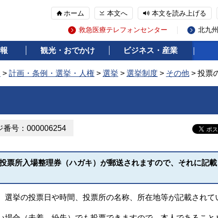
ホーム
本文へ
本文を読み上げる
救急医療テレフォンセンター
北九
報
観光・おでかけ
ビジネス・産業
報
>
計画・条例・選挙・人権
>
選挙
>
選挙制度
>
その他
> 投票
番号：000006254
、投票所入場整理券（ハガキ）が郵送されますので、それに記載
、選挙の投票日や時間、投票所の名称、所在地等が記載されて
い場合（未着、紛失）でも投票できますので、本人であること