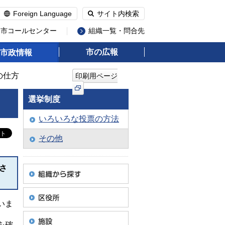
Foreign Language
サイト内検索
州市コールセンター
組織一覧・問合先
市の広報
市政情報
の仕方
印刷用ページ
選挙制度
いろいろな投票の方法
その他
さ
いま
を確