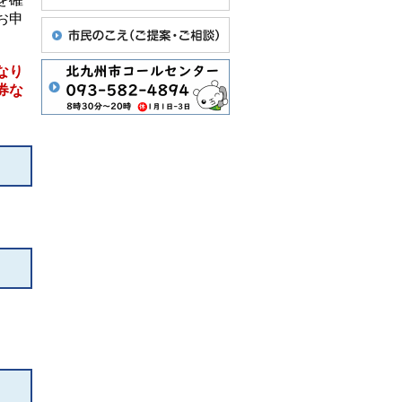
お申
なり
券な