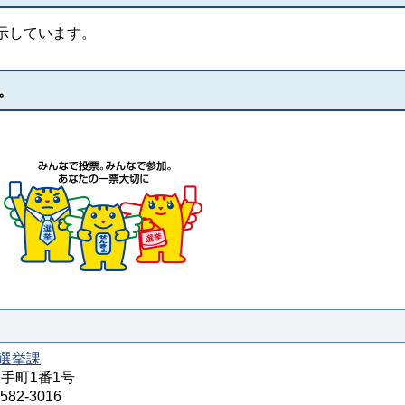
示しています。
。
選挙課
大手町1番1号
82-3016