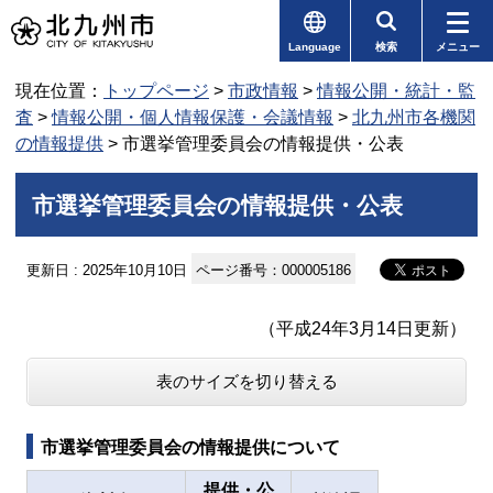
Language
検索
メニュー
現在位置：
トップページ
>
市政情報
>
情報公開・統計・監
査
>
情報公開・個人情報保護・会議情報
>
北九州市各機関
の情報提供
> 市選挙管理委員会の情報提供・公表
市選挙管理委員会の情報提供・公表
更新日 : 2025年10月10日
ページ番号：000005186
（平成24年3月14日更新）
表のサイズを切り替える
市選挙管理委員会の情報提供について
提供・公