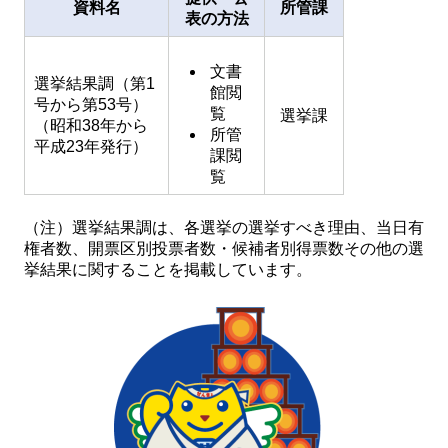
資料名
所管課
表の方法
文書
選挙結果調（第1
館閲
号から第53号）
覧
選挙課
（昭和38年から
所管
平成23年発行）
課閲
覧
（注）選挙結果調は、各選挙の選挙すべき理由、当日有
権者数、開票区別投票者数・候補者別得票数その他の選
挙結果に関することを掲載しています。