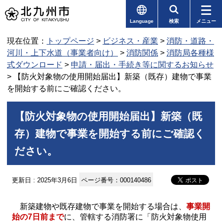
Language
検索
メニュー
現在位置：
トップページ
>
ビジネス・産業
>
消防・道路・
河川・上下水道（事業者向け）
>
消防関係
>
消防局各種様
式ダウンロード
>
申請・届出・手続き等に関するお知らせ
> 【防火対象物の使用開始届出】新築（既存）建物で事業
を開始する前にご確認ください。
【防火対象物の使用開始届出】新築（既
存）建物で事業を開始する前にご確認く
ださい。
更新日 : 2025年3月6日
ページ番号：000140486
新築建物や既存建物で事業を開始する場合は、
事業開
始の7日前まで
に、管轄する消防署に「防火対象物使用