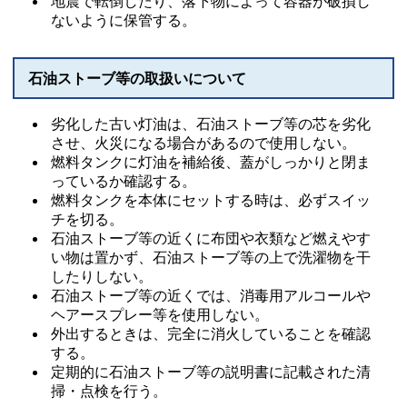
地震で転倒したり、落下物によって容器が破損し
ないように保管する。
石油ストーブ等の取扱いについて
劣化した古い灯油は、石油ストーブ等の芯を劣化
させ、火災になる場合があるので使用しない。
燃料タンクに灯油を補給後、蓋がしっかりと閉ま
っているか確認する。
燃料タンクを本体にセットする時は、必ずスイッ
チを切る。
石油ストーブ等の近くに布団や衣類など燃えやす
い物は置かず、石油ストーブ等の上で洗濯物を干
したりしない。
石油ストーブ等の近くでは、消毒用アルコールや
ヘアースプレー等を使用しない。
外出するときは、完全に消火していることを確認
する。
定期的に石油ストーブ等の説明書に記載された清
掃・点検を行う。