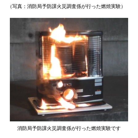
（写真：消防局予防課火災調査係が行った燃焼実験）
消防局予防課火災調査係が行った燃焼実験です