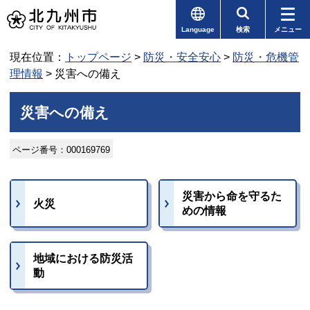
Language
検索
メニュー
現在位置：
トップページ
>
防災・安全安心
>
防災・危機管
理情報
> 災害への備え
災害への備え
ページ番号：000169769
災害から命を守るた
火災
めの情報
地域における防災活
動