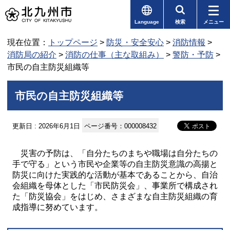
Language
検索
メニュー
現在位置：
トップページ
>
防災・安全安心
>
消防情報
>
消防局の紹介
>
消防の仕事（主な取組み）
>
警防・予防
>
市民の自主防災組織等
市民の自主防災組織等
更新日 : 2026年6月1日
ページ番号：000008432
災害の予防は、「自分たちのまちや職場は自分たちの
手で守る」という市民や企業等の自主防災意識の高揚と
防災に向けた実践的な活動が基本であることから、自治
会組織を母体とした「市民防災会」、事業所で構成され
た「防災協会」をはじめ、さまざまな自主防災組織の育
成指導に努めています。