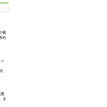
や複
努め
ネッ
を
保護
、タ