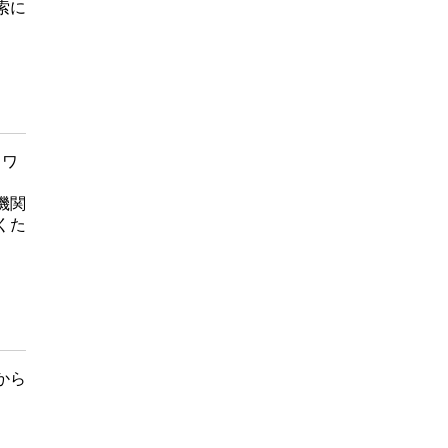
索に
トワ
機関
くた
から