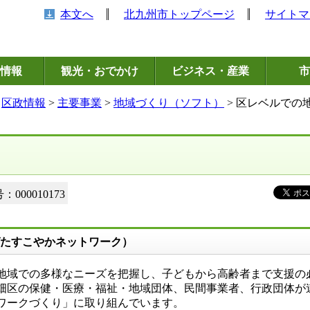
本文へ
北九州市トップページ
サイトマ
情報
観光・おでかけ
ビジネス・産業
市
>
区政情報
>
主要事業
>
地域づくり（ソフト）
> 区レベルでの
000010173
たすこやかネットワーク）
域での多様なニーズを把握し、子どもから高齢者まで支援の
畑区の保健・医療・福祉・地域団体、民間事業者、行政団体が
ワークづくり」に取り組んでいます。