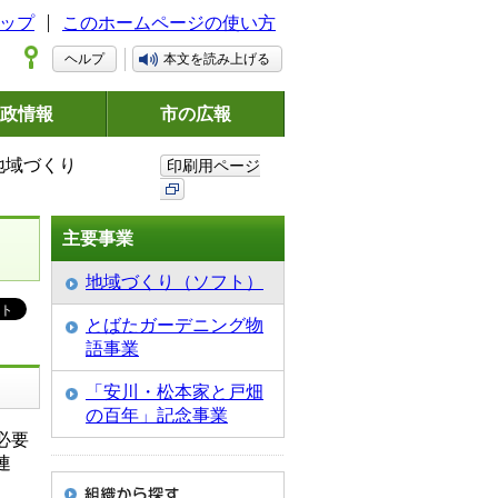
ップ
このホームページの使い方
ヘルプ
本文を読み上げる
政情報
市の広報
地域づくり
印刷用ページ
主要事業
地域づくり（ソフト）
とばたガーデニング物
語事業
「安川・松本家と戸畑
の百年」記念事業
必要
連