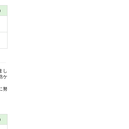
）
）
まし
防ケ
に努
）