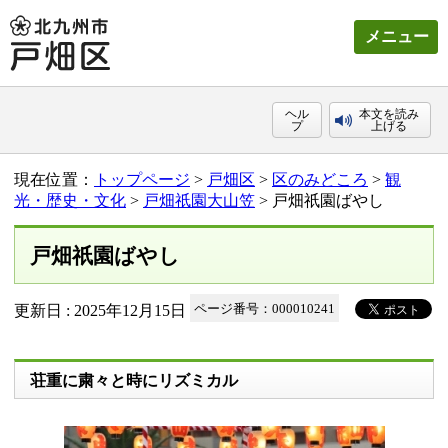
メニュー
ヘル
本文を読み
プ
上げる
現在位置：
トップページ
>
戸畑区
>
区のみどころ
>
観
光・歴史・文化
>
戸畑祇園大山笠
> 戸畑祇󠄀園ばやし
戸畑祇󠄀園ばやし
更新日 : 2025年12月15日
ページ番号：000010241
荘重に粛々と時にリズミカル