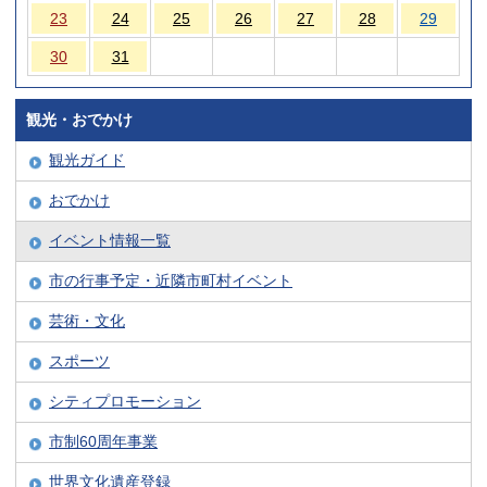
23
24
25
26
27
28
29
30
31
観光・おでかけ
観光ガイド
おでかけ
イベント情報一覧
市の行事予定・近隣市町村イベント
芸術・文化
スポーツ
シティプロモーション
市制60周年事業
世界文化遺産登録