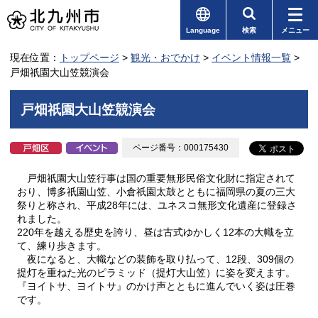
Language
検索
メニュー
現在位置：
トップページ
>
観光・おでかけ
>
イベント情報一覧
>
戸畑祇󠄀園大山笠競演会
戸畑祇󠄀園大山笠競演会
ページ番号：000175430
戸畑祇󠄀園大山笠行事は国の重要無形民俗文化財に指定されて
おり、博多祇園山笠、小倉祇園太鼓とともに福岡県の夏の三大
祭りと称され、平成28年には、ユネスコ無形文化遺産に登録さ
れました。
220年を越える歴史を誇り、昼は古式ゆかしく12本の大幟を立
て、練り歩きます。
夜になると、大幟などの装飾を取り払って、12段、309個の
提灯を重ねた光のピラミッド（提灯大山笠）に姿を変えます。
『ヨイトサ、ヨイトサ』のかけ声とともに進んでいく姿は圧巻
です。