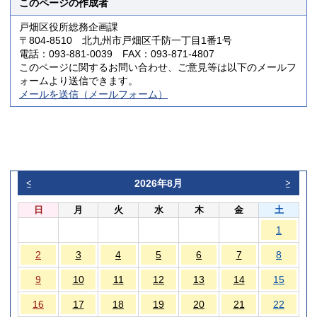
このページの作成者
戸畑区役所総務企画課
〒804-8510 北九州市戸畑区千防一丁目1番1号
電話：093-881-0039 FAX：093-871-4807
このページに関するお問い合わせ、ご意見等は以下のメールフ
ォームより送信できます。
メールを送信（メールフォーム）
2026年8月
<
>
日
月
火
水
木
金
土
1
2
3
4
5
6
7
8
9
10
11
12
13
14
15
16
17
18
19
20
21
22