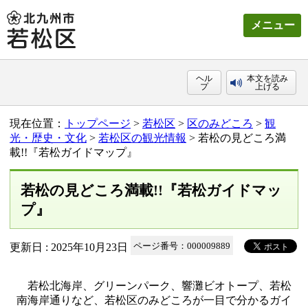
メニュー
ヘル
本文を読み
プ
上げる
現在位置：
トップページ
>
若松区
>
区のみどころ
>
観
光・歴史・文化
>
若松区の観光情報
> 若松の見どころ満
載!!『若松ガイドマップ』
若松の見どころ満載!!『若松ガイドマッ
プ』
更新日 : 2025年10月23日
ページ番号：000009889
若松北海岸、グリーンパーク、響灘ビオトープ、若松
南海岸通りなど、若松区のみどころが一目で分かるガイ