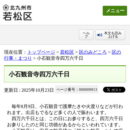
メニュー
ヘル
本文を読み
プ
上げる
現在位置：
トップページ
>
若松区
>
区のみどころ
>
区の
行事・まつり
> 小石観音寺四万六千日
小石観音寺四万六千日
更新日 : 2025年10月23日
ページ番号：000009913
毎年8月9日、小石観音で護摩たきや火渡りなどが行わ
れます。出店もでるなど多くの人で賑わいます。
四万六千日とは、この日にお参りすると、四万六千日
お参りしたのと同じ功徳があるからといわれています。