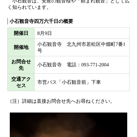
小石観音は、安産の観音様や「頼まれ観音」として広
く知られています。
小石観音寺四万六千日の概要
開催日
8月9日
小石観音寺 北九州市若松区中畑町7番1
開催地
号
お問合せ
小石観音寺 電話：093-771-2004
先
交通アク
市営バス「小石観音前」下車
セス
（注）詳細は直接お問合せ先へお尋ねください。