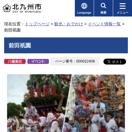
Language
検索
メニュー
現在位置：
トップページ
>
観光・おでかけ
>
イベント情報一覧
>
前田祇園
前田祇園
ページ番号：000022408