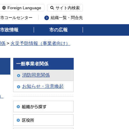
Foreign Language
サイト内検索
州市コールセンター
組織一覧・問合先
市政情報
市の広報
関係
>
火災予防情報（事業者向け）
一般事業者関係
消防同意関係
お知らせ・注意喚起
）