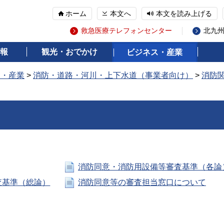
ホーム
本文へ
本文を読み上げる
救急医療テレフォンセンター
北九
報
観光・おでかけ
ビジネス・産業
ス・産業
>
消防・道路・河川・上下水道（事業者向け）
>
消防
消防同意・消防用設備等審査基準（各論
査基準（総論）
消防同意等の審査担当窓口について