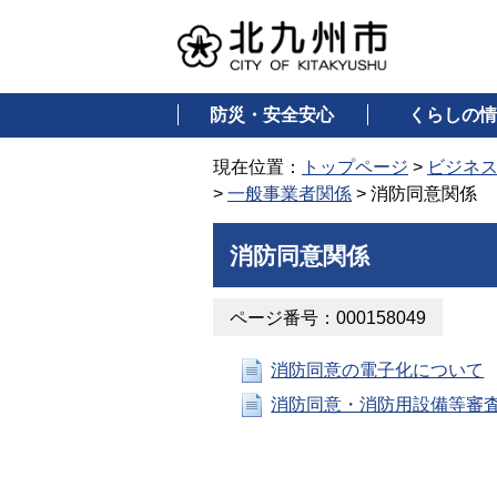
防災・安全安心
くらしの情
現在位置：
トップページ
>
ビジネ
>
一般事業者関係
> 消防同意関係
消防同意関係
ページ番号：000158049
消防同意の電子化について
消防同意・消防用設備等審