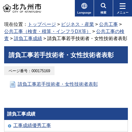
Language
検索
メニュー
現在位置：
トップページ
>
ビジネス・産業
>
公共工事
>
公共工事（検査・積算・インフラDX等）
>
公共工事の検
査
>
請負工事成績
> 請負工事若手技術者・女性技術者表彰
請負工事若手技術者・女性技術者表彰
ページ番号：000175169
請負工事若手技術者・女性技術者表彰
請負工事成績
工事成績優秀工事