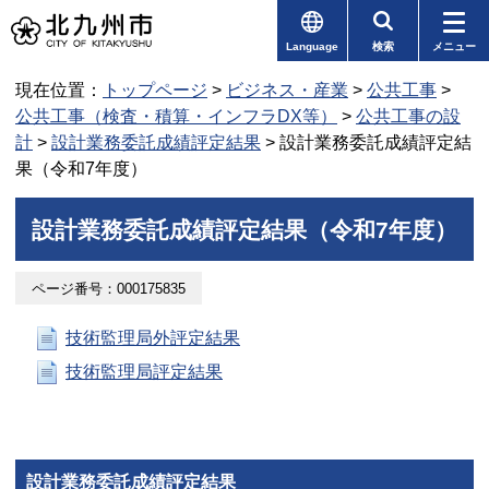
Language
検索
メニュー
現在位置：
トップページ
>
ビジネス・産業
>
公共工事
>
公共工事（検査・積算・インフラDX等）
>
公共工事の設
計
>
設計業務委託成績評定結果
> 設計業務委託成績評定結
果（令和7年度）
設計業務委託成績評定結果（令和7年度）
ページ番号：000175835
技術監理局外評定結果
技術監理局評定結果
設計業務委託成績評定結果