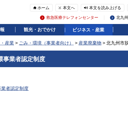
ホーム
本文へ
本文を読み上げる
救急医療テレフォンセンター
北九
報
観光・おでかけ
ビジネス・産業
ス・産業
>
ごみ・環境（事業者向け）
>
産業廃棄物
> 北九州市
環事業者認定制度
事業者認定制度