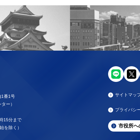
サイトマッ
内1番1号
センター）
プライバシ
時15分まで
市役所へ
始を除く）