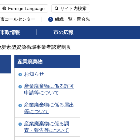
Foreign Language
サイト内検索
州市コールセンター
組織一覧・問合先
市政情報
市の広報
脱炭素型資源循環事業者認定制度
産業廃棄物
お知らせ
産業廃棄物に係る許可
申請等について
産業廃棄物に係る届出
等について
産業廃棄物に係る調
査・報告等について