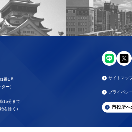
サイトマッ
内1番1号
センター）
プライバシ
時15分まで
市役所へ
始を除く）