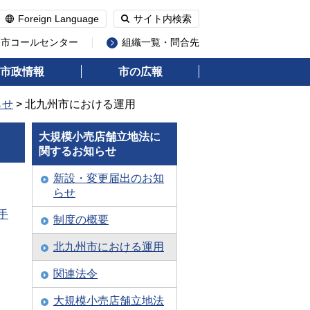
Foreign Language
サイト内検索
州市コールセンター
組織一覧・問合先
市政情報
市の広報
らせ
> 北九州市における運用
大規模小売店舗立地法に
関するお知らせ
新設・変更届出のお知
らせ
手
制度の概要
北九州市における運用
関連法令
大規模小売店舗立地法