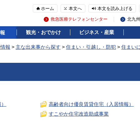
ホーム
本文へ
本文を読み上げる
救急医療テレフォンセンター
北九
観光・おでかけ
ビジネス・産業
報
の情報
>
主な出来事から探す
>
住まい・引越し・防犯
>
住まい
報）
高齢者向け優良賃貸住宅（入居情報）
すこやか住宅改造助成事業