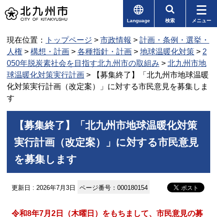
Language
検索
メニュー
現在位置：
トップページ
>
市政情報
>
計画・条例・選挙・
人権
>
構想・計画
>
各種指針・計画
>
地球温暖化対策
>
2
050年脱炭素社会を目指す北九州市の取組み
>
北九州市地
球温暖化対策実行計画
> 【募集終了】「北九州市地球温暖
化対策実行計画（改定案）」に対する市民意見を募集しま
す
【募集終了】「北九州市地球温暖化対策
実行計画（改定案）」に対する市民意見
を募集します
更新日 : 2026年7月3日
ページ番号：000180154
令和8年7月2日（木曜日）をもちまして、市民意見の募