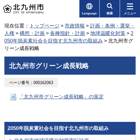
Language
検索
メニュー
現在位置：
トップページ
>
市政情報
>
計画・条例・選挙・
人権
>
構想・計画
>
各種指針・計画
>
地球温暖化対策
>
2
050年脱炭素社会を目指す北九州市の取組み
> 北九州市グ
リーン成長戦略
北九州市グリーン成長戦略
ページ番号：000162063
「北九州市グリーン成長戦略」の策定
2050年脱炭素社会を目指す北九州市の取組み