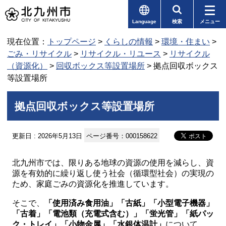
Language
検索
メニュー
現在位置：
トップページ
>
くらしの情報
>
環境・住まい
>
ごみ・リサイクル
>
リサイクル・リユース
>
リサイクル
（資源化）
>
回収ボックス等設置場所
> 拠点回収ボックス
等設置場所
拠点回収ボックス等設置場所
更新日 : 2026年5月13日
ページ番号：000158622
北九州市では、限りある地球の資源の使用を減らし、資
源を有効的に繰り返し使う社会（循環型社会）の実現の
ため、家庭ごみの資源化を推進しています。
そこで、
「使用済み食用油」「古紙」「小型電子機器」
「古着」「電池類（充電式含む）」
「蛍光管」「紙パッ
ク・トレイ」「小物金属」「水銀体温計」
について、