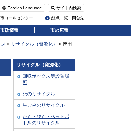
Foreign Language
サイト内検索
州市コールセンター
組織一覧・問合先
市政情報
市の広報
ース
>
リサイクル（資源化）
> 使用
リサイクル（資源化）
回収ボックス等設置場
所
紙のリサイクル
生ごみのリサイクル
かん・びん・ペットボ
トルのリサイクル