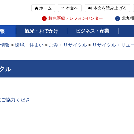
ホーム
本文へ
本文を読み上げる
救急医療テレフォンセンター
北九
観光・おでかけ
ビジネス・産業
報
の情報
>
環境・住まい
>
ごみ・リサイクル
>
リサイクル・リユ
クル
にご協力くださ